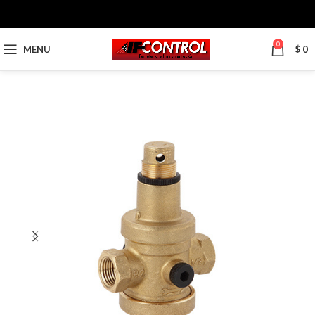
0
MENU
$
0