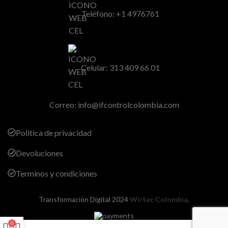
Teléfono: +1 4976761
Celular: 313 409 66 01
Correo:
info@ifcontrolcolombia.com
Politica de privacidad
Devoluciones
Terminos y condiciones
Transformación Digital
2024
Wirtec Colombia
.
0