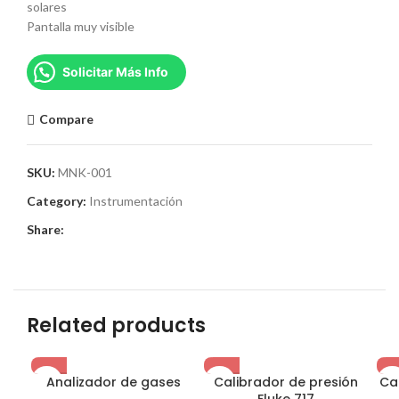
solares
Pantalla muy visible
Solicitar Más Info
Compare
SKU:
MNK-001
Category:
Instrumentación
Share:
Related products
Analizador de gases
Calibrador de presión
Ca
Fluke 717