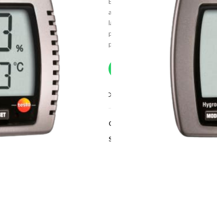
El termohigrómetro testo 608-H1 es
ambiente. Puede utilizar el instrume
laboratorios, viveros o viviendas pa
punto de rocío. La pestaña en la par
pared o colocarlo sobre una mesa o 
Solicitar Más Info
Compare
Category:
Accesorios
Share: