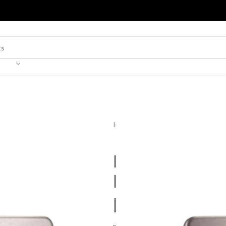
Inicio
»
Catálogo
»
Indicador de temp
Indicador de
humedad rel
pared