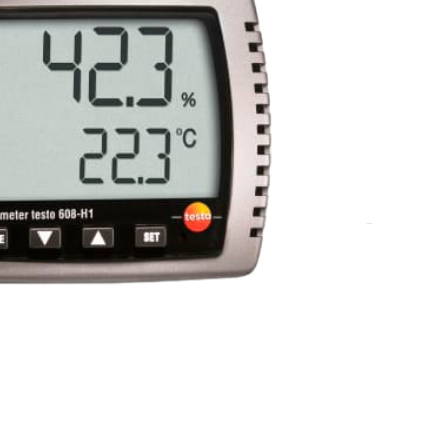
 ideal para mediciones continuas de las condiciones
nto de medición en, por ejemplo, oficinas, almacenes,
ra determinar la temperatura, la humedad ambiente y el
te posterior del termohigrómetro permite colgarlo en la
una estantería.