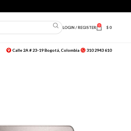
0
LOGIN / REGISTER
$
0
Calle 2A # 23-19 Bogotá, Colombia
310 2943 610
eratura y humedad relativa de mesa o pared
 temperatura y
ativa de mesa o